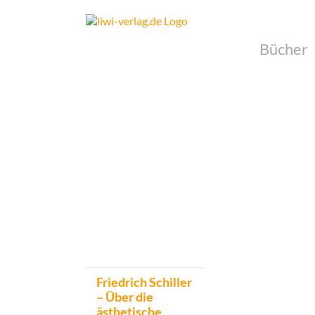
Skip
to
content
Bücher
Friedrich Schiller
– Über die
ästhetische