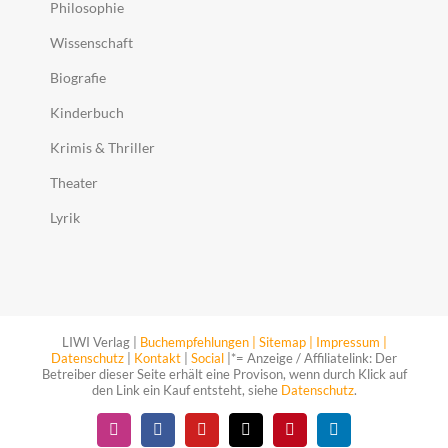
Philosophie
Wissenschaft
Biografie
Kinderbuch
Krimis & Thriller
Theater
Lyrik
LIWI Verlag |
Buchempfehlungen |
Sitemap |
Impressum |
Datenschutz
|
Kontakt
|
Social
|*= Anzeige / Affiliatelink: Der
Betreiber dieser Seite erhält eine Provison, wenn durch Klick auf
den Link ein Kauf entsteht, siehe
Datenschutz
.
Instagram
Facebook
YouTube
X
Pinterest
LinkedIn