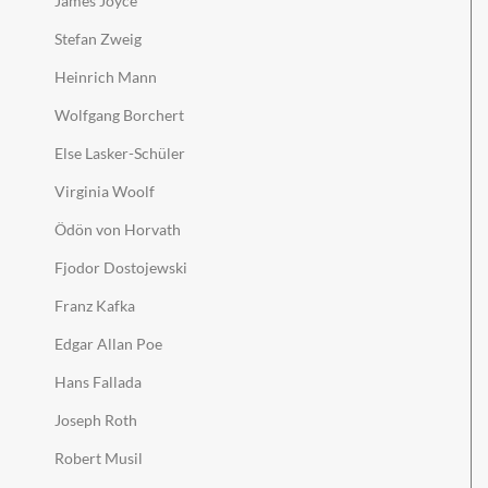
James Joyce
Stefan Zweig
Heinrich Mann
Wolfgang Borchert
Else Lasker-Schüler
Virginia Woolf
Ödön von Horvath
Fjodor Dostojewski
Franz Kafka
Edgar Allan Poe
Hans Fallada
Joseph Roth
Robert Musil