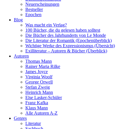
Neuerscheinungen
Bestseller
Epochen
Blog
Was macht ein Verlag?
100 Bücher, die du gelesen haben solltest
Die Bücher des Jahrhunderts von Le Monde
Die Literatur der Romantik (Epochenüberblick)
Wichtige Werke des Expressionismus (Übersicht)
Exilliteratur – Autoren & Bücher (Überblick)
Autoren
Thomas Mann
Rainer Maria Rilke
James Joyce
Virginia Woolf
George Orwell
Stefan Zweig
Heinrich Mann
Else Lasker-Schüler
Franz Kafka
Klaus Mann
Alle Autoren A-Z
Genres
Literatur
Sachbuch