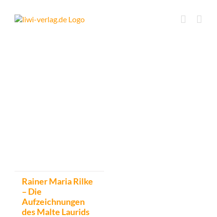
Skip
to
content
Rainer Maria Rilke
– Die
Aufzeichnungen
des Malte Laurids