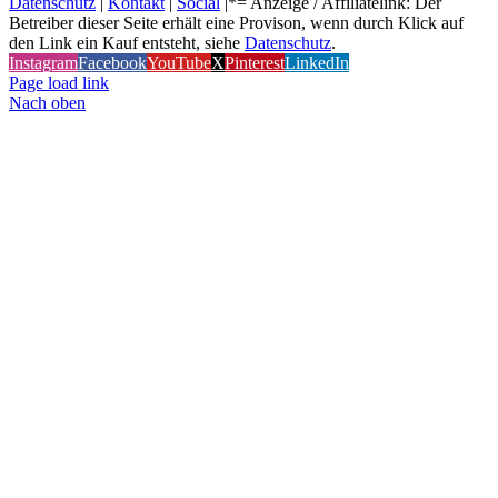
Datenschutz
|
Kontakt
|
Social
|*= Anzeige / Affiliatelink: Der
Betreiber dieser Seite erhält eine Provison, wenn durch Klick auf
den Link ein Kauf entsteht, siehe
Datenschutz
.
Instagram
Facebook
YouTube
X
Pinterest
LinkedIn
Page load link
Nach oben