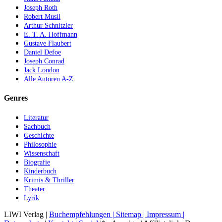
Joseph Roth
Robert Musil
Arthur Schnitzler
E. T. A. Hoffmann
Gustave Flaubert
Daniel Defoe
Joseph Conrad
Jack London
Alle Autoren A-Z
Genres
Literatur
Sachbuch
Geschichte
Philosophie
Wissenschaft
Biografie
Kinderbuch
Krimis & Thriller
Theater
Lyrik
LIWI Verlag |
Buchempfehlungen |
Sitemap |
Impressum |