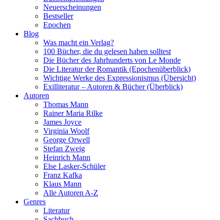
Neuerscheinungen
Bestseller
Epochen
Blog
Was macht ein Verlag?
100 Bücher, die du gelesen haben solltest
Die Bücher des Jahrhunderts von Le Monde
Die Literatur der Romantik (Epochenüberblick)
Wichtige Werke des Expressionismus (Übersicht)
Exilliteratur – Autoren & Bücher (Überblick)
Autoren
Thomas Mann
Rainer Maria Rilke
James Joyce
Virginia Woolf
George Orwell
Stefan Zweig
Heinrich Mann
Else Lasker-Schüler
Franz Kafka
Klaus Mann
Alle Autoren A-Z
Genres
Literatur
Sachbuch