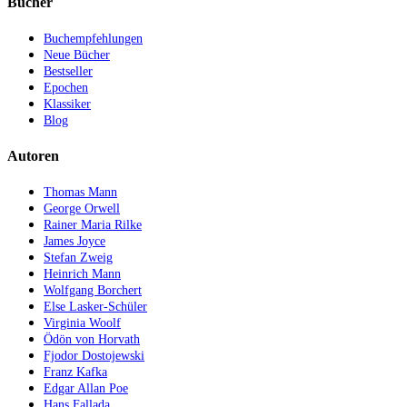
Bücher
Buchempfehlungen
Neue Bücher
Bestseller
Epochen
Klassiker
Blog
Autoren
Thomas Mann
George Orwell
Rainer Maria Rilke
James Joyce
Stefan Zweig
Heinrich Mann
Wolfgang Borchert
Else Lasker-Schüler
Virginia Woolf
Ödön von Horvath
Fjodor Dostojewski
Franz Kafka
Edgar Allan Poe
Hans Fallada